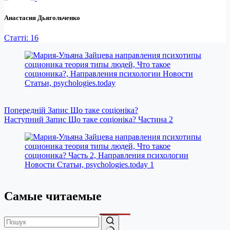
Анастасия Дьягольченко
Статті: 16
Попередній
Запис
Що таке соціоніка?
Наступний
Запис
Що таке соціоніка? Частина 2
Самые читаемые