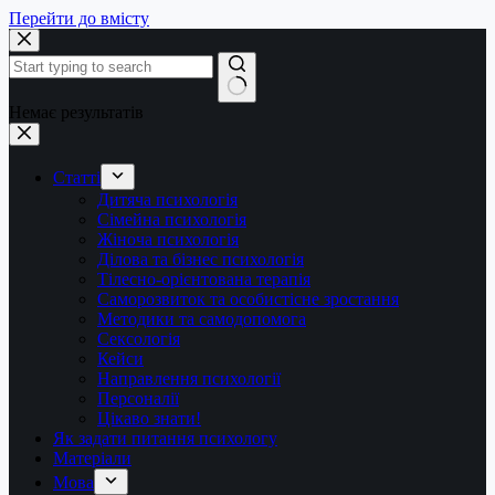
Перейти до вмісту
Немає результатів
Статті
Дитяча психологія
Сімейна психологія
Жіноча психологія
Ділова та бізнес психологія
Тілесно-орієнтована терапія
Саморозвиток та особистісне зростання
Методики та самодопомога
Сексологія
Кейси
Направлення психології
Персоналії
Цікаво знати!
Як задати питання психологу
Матеріали
Мова