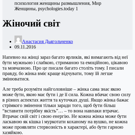
Жіночий світ
Анастасия Дьягольченко
09.11.2016
Напевно на жінці зараз багато ярликів, які вимагають від неї
бути мужньою і слабкою, стриманою та емоційною, цікавою
та мовчазною. Про це писали багато століть тому. І писали
правду, бо жінка вміє краще відчувати, тому їй легше
змінюватися.
Але треба розуміти найголовніше – жінка сама знає якою
може бути, якою має бути і де її сила. Кожна вбачає свою силу
в різних аспектах життя та куточках душі. Якщо жінка бажає
стрімкого змінення тільки заради того, щоб бути більш
“вставити потрібну якість”… – то вона навпаки втрачає.
Втрачає свій світ і свою енергію. Не кожна жінка може бути
ласкавою як кішка і муркотати коханому на вушко, не кожна
може проявляти стервозність в характері, або бути гарною
хазяйкою.