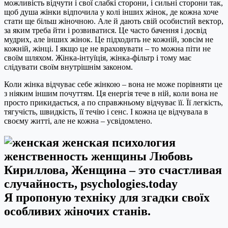
можливість відчути і свої слабкі сторони, і сильні сторони так,
щоб душа жінки відпочила у колі інших жінок, де кожна хоче
стати ще більш жіночною. Але й дають свій особистий вектор,
за яким треба йти і розвиватися. Це часто бачення і досвід
мудрих, але інших жінок. Це підходить не кожній, зовсім не
кожній, жінці. І якщо це не враховувати – то можна піти не
своїм шляхом. Жінка-інтуїція, жінка-фільтр і тому має
слідувати своїм внутрішнім законом.
Коли жінка відчуває себе жінкою – вона не може порівняти це
з ніяким іншим почуттям. Ця енергія тече в ній, коли вона не
просто прикидається, а по справжньому відчуває її. Її легкість,
тягучість, швидкість, її течію і сенс. І кожна це відчувала в
своєму житті, але не кожна – усвідомлено.
Я пропоную техніку для згадки своїх
особливих жіночих станів.