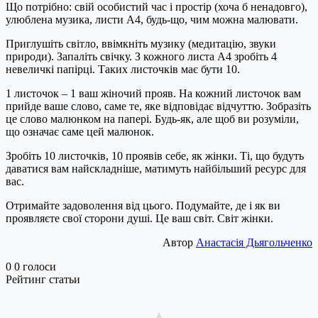
Що потрібно: свій особистий час і простір (хоча б ненадовго),
улюблена музика, листи А4, будь-що, чим можна малювати.
Приглушіть світло, ввімкніть музику (медитацію, звуки
природи). Запаліть свічку. З кожного листа А4 зробіть 4
невеличкі папірці. Таких листочків має бути 10.
1 листочок – 1 ваш жіночий прояв. На кожний листочок вам
прийде ваше слово, саме те, яке відповідає відчуттю. Зобразіть
це слово малюнком на папері. Будь-як, але щоб ви розуміли,
що означає саме цей малюнок.
Зробіть 10 листочків, 10 проявів себе, як жінки. Ті, що будуть
даватися вам найскладніше, матимуть найбільший ресурс для
вас.
Отримайте задоволення від цього. Подумайте, де і як ви
проявляєте свої сторони душі. Це ваш світ. Світ жінки.
Автор
Анастасія Дьягольченко
0
0
голоси
Рейтинг статьи