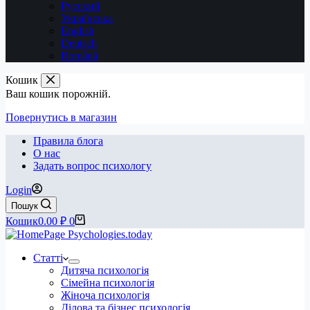
Русский
Українська
English
Deutsch
Română
Кошик
Ваш кошик порожній.
Повернутись в магазин
Правила блога
О нас
Задать вопрос психологу
Login
Пошук
Кошик
0.00
₽
0
Статті
Дитяча психологія
Сімейна психологія
Жіноча психологія
Ділова та бізнес психологія