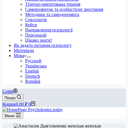
Тілесно-орієнтована терапія
Саморозвиток та особистісне зростання
Методики та самодопомога
Сексологія
Кейси
Направлення психології
Персоналії
Цікаво знати!
Як задати питання психологу
Матеріали
Мова
Русский
Українська
English
Deutsch
Română
Login
Пошук
Кошик
0.00
₽
0
Меню