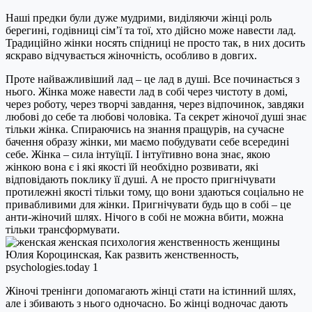
Наші предки були дуже мудрими, виділяючи жінці роль
берегині, годівниці сім’ї та тої, хто дійсно може навести лад.
Традиційно жінки носять спідниці не просто так, в них досить
яскраво відчувається жіночність, особливо в довгих.
Проте найважливіший лад – це лад в душі. Все починається з
нього. Жінка може навести лад в собі через чистоту в домі,
через роботу, через творчі завдання, через відпочинок, завдяки
любові до себе та любові чоловіка. Та секрет жіночої душі знає
тільки жінка. Спираючись на знання пращурів, на сучасне
бачення образу жінки, ми маємо побудувати себе всередині
себе. Жінка – сила інтуїції. І інтуїтивно вона знає, якою
жінкою вона є і які якості їй необхідно розвивати, які
відповідають поклику її душі. А не просто пригнічувати
протилежні якості тільки тому, що вони здаються соціально не
привабливими для жінки. Пригнічувати будь що в собі – це
анти-жіночий шлях. Нічого в собі не можна вбити, можна
тільки трансформувати.
Жіночі тренінги допомагають жінці стати на істинний шлях,
але і збивають з нього одночасно. Бо жінці водночас дають