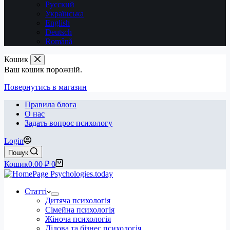
Русский
Українська
English
Deutsch
Română
Кошик
Ваш кошик порожній.
Повернутись в магазин
Правила блога
О нас
Задать вопрос психологу
Login
Пошук
Кошик
0.00
₽
0
Статті
Дитяча психологія
Сімейна психологія
Жіноча психологія
Ділова та бізнес психологія