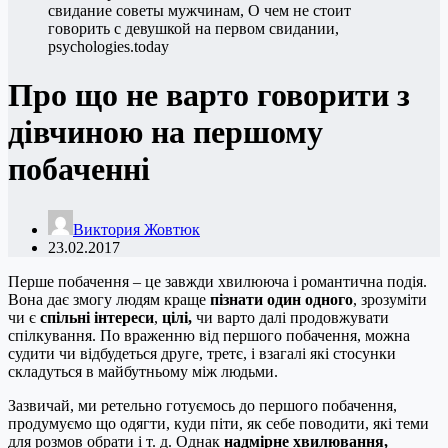
Про що не варто говорити з
дівчиною на першому
побаченні
Виктория Жовтюк
23.02.2017
Перше побачення – це завжди хвилююча і романтична подія.
Вона дає змогу людям краще
пізнати один одного
, зрозуміти
чи є
спільні інтереси
,
цілі,
чи варто далі продовжувати
спілкування. По враженню від першого побачення, можна
судити чи відбудеться друге, третє, і взагалі які стосунки
складуться в майбутньому між людьми.
Зазвичай, ми ретельно готуємось до першого побачення,
продумуємо що одягти, куди піти, як себе поводити, які теми
для розмов обрати і т. д. Однак
надмірне хвилювання,