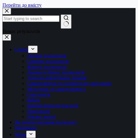
Перейти до вмісту
Немає результатів
Статті
Дитяча психологія
Сімейна психологія
Жіноча психологія
Ділова та бізнес психологія
Тілесно-орієнтована терапія
Саморозвиток та особистісне зростання
Методики та самодопомога
Сексологія
Кейси
Направлення психології
Персоналії
Цікаво знати!
Як задати питання психологу
Матеріали
Мова