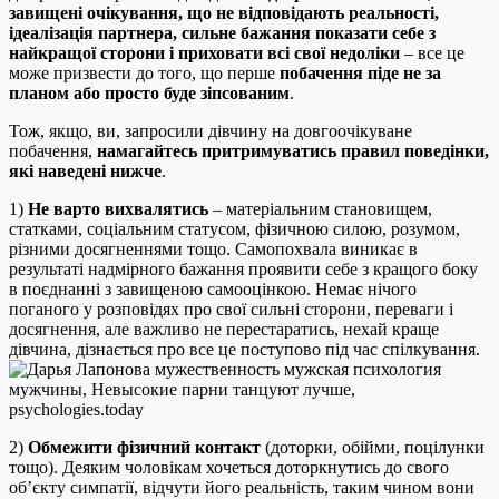
завищені очікування, що не відповідають реальності,
ідеалізація партнера, сильне бажання показати себе з
найкращої сторони і приховати всі свої недоліки
– все це
може призвести до того, що перше
побачення піде не за
планом або просто буде зіпсованим
.
Тож, якщо, ви, запросили дівчину на довгоочікуване
побачення,
намагайтесь притримуватись правил поведінки,
які наведені нижче
.
1)
Не варто вихвалятись
– матеріальним становищем,
статками, соціальним статусом, фізичною силою, розумом,
різними досягненнями тощо. Самопохвала виникає в
результаті надмірного бажання проявити себе з кращого боку
в поєднанні з завищеною самооцінкою. Немає нічого
поганого у розповідях про свої сильні сторони, переваги і
досягнення, але важливо не перестаратись, нехай краще
дівчина, дізнається про все це поступово під час спілкування.
2)
Обмежити фізичний контакт
(доторки, обійми, поцілунки
тощо). Деяким чоловікам хочеться доторкнутись до свого
об’єкту симпатії, відчути його реальність, таким чином вони