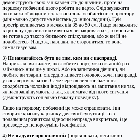
демонструють свою зацікавленість до дівчини, проте на
першому побаченні цього робити не варто. Слід зауважити,
що в кожної людини є так звана зона особистісного простору
(мінімально допустима відстань до іншої людини). Цей
простір коливається в межах від 35 до 50 см. Якщо ви заходите
в цю зону і дівчина відхиляється чи закривається, то вона або
не готова до такого близького спілкування, або ж ви їй не
подобаєтесь. Якщо ж, навпаки, не сторониться, то вона
симпатизує вам.
3)
Не намагайтесь бути не тим, ким ви є насправді.
Наприклад, ви кажете, що любите спорт, хоча останній раз
займались ним ще у школі. Або на запитання дівчини, чи
любите ви тварин, ствердно киваєте головою, хоча, насправді,
у вас алергія на котів. Саме через величезне бажання
сподобатись чоловіки іноді відповідають на запитання не так,
як насправді думають, а так, як вимагає від нього ситуація
(демонструють соціально бажану поведінку).
Якщо на першому побаченні це може спрацювати, і ви
створите красиву картинку для своєї супутниці, то з
подальшим розвитком відносин неправда викриється, і це
призведе до непорозумінь і конфліктів.
4)
Не згадуйте про колишніх
(порівнювати, негативно