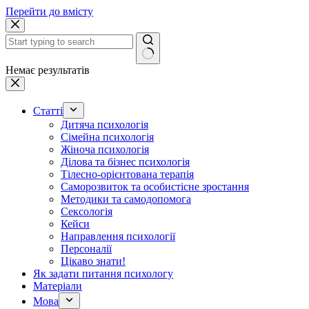
Перейти до вмісту
Немає результатів
Статті
Дитяча психологія
Сімейна психологія
Жіноча психологія
Ділова та бізнес психологія
Тілесно-орієнтована терапія
Саморозвиток та особистісне зростання
Методики та самодопомога
Сексологія
Кейси
Направлення психології
Персоналії
Цікаво знати!
Як задати питання психологу
Матеріали
Мова