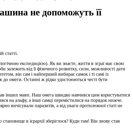
ашина не допоможуть її
й статті.
логічною експедицією). Як ви знаєте, життя в зграї має свою
соби залежить від її фізичного розвитку, сили, можливості дати
етом, він сам і найперший вибирає самок і ті самі із
ж до омеги. Останні ж рідко удостоюються честі бути
якав інших мавп. Наш омега швидко навчився цим користуватися
вся на альфу, а інші самці перемістилися на порядок нижче.
рно вичісували паразитів, а від уваги протилежної статі не
становище в ієрархії зберіглося? Куди там! Він знову став