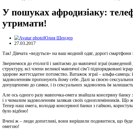
У пошуках афродизіаку: телеф
утримати!
Юлия Шендер
27.03.2017
Так! Дівчата «ведуться» на ваш модний одяг, дорогі смартфони 
Звернемося до етології і завітаємо до мавпячої зграї (наведен
структуру, всі члени великої мавпячої сім’ї підпорядковані ієрар
здорове життєздатне потомство. Ватажок зграї – альфа-самець: й
задоволенням пропонують йому себе. Далі за своєю сексуальною 
допущеними до самки, і із сексуальних задоволень їм залишаєть
Але ось одного разу мавпочка-омега знайшла консервну банку 
і з чималим задоволенням залякав своїх одноплемінників. Що ж
Тепер наш омега, володар консервної банки з гайкою, користува
було відбою!
Вчені ж – люди допитливі, вони вирішили подивитися, що буде, 
омегою!