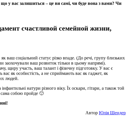
 що у вас залишиться – це ви самі, чи буде вона з вами? Чи
 як ваш соціальний статус різко впаде. (До речі, групу близьких
ни заохочували ваш розвиток тільки в цьому напрямі).
чу, щиру участь, ваш талант і фізичну підготовку. У вас є
 вас як особистість, а не сприймають вас як гаджет, як
их людей.
інфантильні натури різного віку. Їх оскари, гітари, а також той
ь сама собою пройде 🙂
нні!
Автор
Юлія Шендер