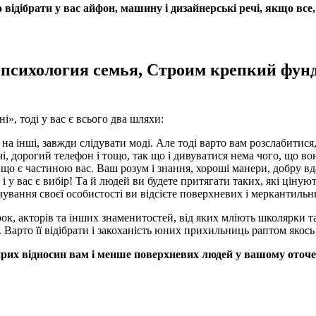
відібрати у вас айфон, машину і дизайнерські речі, якщо все,
», тоді у вас є всього два шляхи:
 на інші, завжди слідувати моді. Але тоді варто вам розслабитися,
, дорогий телефон і тощо, так що і дивуватися нема чого, що во
, що є частиною вас. Ваш розум і знання, хороші манери, добру вда
у вас є вибір! Та й людей ви будете притягати таких, які цінують
ування своєї особистості ви відсієте поверхневих і меркантильн
ок, акторів та інших знаменитостей, від яких мліють школярки та 
ю». Варто її відібрати і закоханість юних прихильниць раптом якос
их відносин вам і менше поверхневих людей у вашому оточе