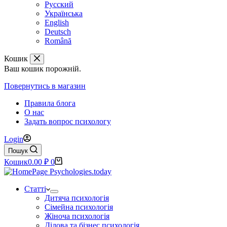
Русский
Українська
English
Deutsch
Română
Кошик
Ваш кошик порожній.
Повернутись в магазин
Правила блога
О нас
Задать вопрос психологу
Login
Пошук
Кошик
0.00
₽
0
Статті
Дитяча психологія
Сімейна психологія
Жіноча психологія
Ділова та бізнес психологія