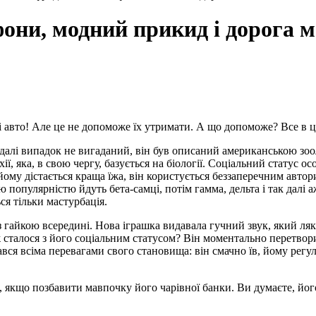
они, модний прикид і дорога м
і авто! Але це не допоможе їх утримати. А що допоможе? Все в ці
ий далі випадок не вигаданий, він був описаний американською зоо
хії, яка, в свою чергу, базується на біології. Соціальний статус о
ому дістається краща їжа, він користується беззаперечним авторит
популярністю йдуть бета-самці, потім гамма, дельта і так далі а
ся тільки мастурбація.
з гайкою всередині. Нова іграшка видавала гучний звук, який л
 сталося з його соціальним статусом? Він моментально перетвори
вся всіма перевагами свого становища: він смачно їв, йому регуля
якщо позбавити мавпочку його чарівної банки. Ви думаєте, його 