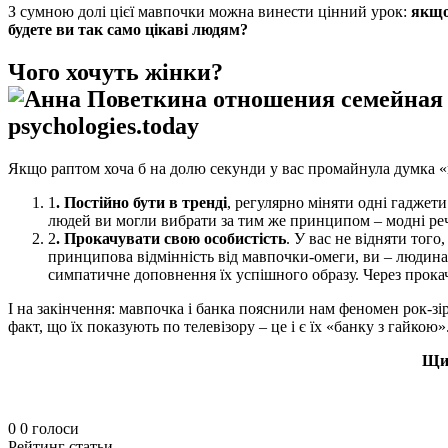
З сумною долі цієї мавпочки можна винести цінний урок:
якщо 
будете ви так само цікаві людям?
Чого хочуть жінки?
Якщо раптом хоча б на долю секунди у вас промайнула думка «ні
1
. Постійно бути в тренді
, регулярно міняти одні гаджети
людей ви могли вибрати за тим же принципом – модні речі
2
. Прокачувати свою особистість
. У вас не відняти того
принципова відмінність від мавпочки-омеги, ви – людина і 
симпатичне доповнення їх успішного образу. Через прокач
І на закінчення: мавпочка і банка пояснили нам феномен рок-зір
факт, що їх показують по телевізору – це і є їх «банку з гайко
Щир
0
0
голоси
Рейтинг статьи