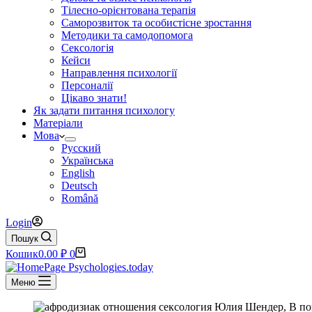
Тілесно-орієнтована терапія
Саморозвиток та особистісне зростання
Методики та самодопомога
Сексологія
Кейси
Направлення психології
Персоналії
Цікаво знати!
Як задати питання психологу
Матеріали
Мова
Русский
Українська
English
Deutsch
Română
Login
Пошук
Кошик
0.00
₽
0
Меню