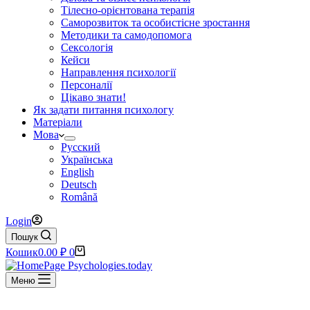
Тілесно-орієнтована терапія
Саморозвиток та особистісне зростання
Методики та самодопомога
Сексологія
Кейси
Направлення психології
Персоналії
Цікаво знати!
Як задати питання психологу
Матеріали
Мова
Русский
Українська
English
Deutsch
Română
Login
Пошук
Кошик
0.00
₽
0
Меню