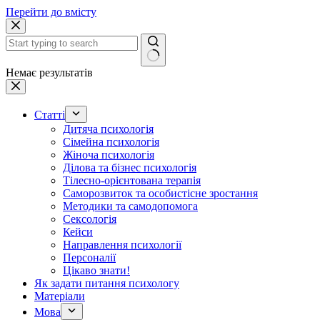
Перейти до вмісту
Немає результатів
Статті
Дитяча психологія
Сімейна психологія
Жіноча психологія
Ділова та бізнес психологія
Тілесно-орієнтована терапія
Саморозвиток та особистісне зростання
Методики та самодопомога
Сексологія
Кейси
Направлення психології
Персоналії
Цікаво знати!
Як задати питання психологу
Матеріали
Мова