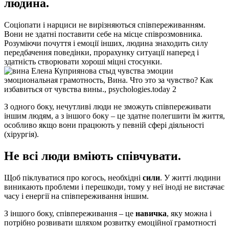
людина.
Соціопати і нарциси не вирізняються співпереживанням.
Вони не здатні поставити себе на місце співрозмовника.
Розуміючи почуття і емоції інших, людина знаходить силу
передбачення поведінки, прорахунку ситуації наперед і
здатність створювати хороші міцні стосунки.
З одного боку, нечутливі люди не зможуть співпереживати
іншим людям, а з іншого боку – це здатне полегшити їм життя,
особливо якщо вони працюють у певній сфері діяльності
(хірургія).
Не всі люди вміють співчувати.
Щоб піклуватися про когось, необхідні
сили
. У житті людини
виникають проблеми і перешкоди, тому у неї іноді не вистачає
часу і енергії на співпереживання іншим.
З іншого боку, співпереживання – це
навичка
, яку можна і
потрібно розвивати шляхом розвитку емоційної грамотності