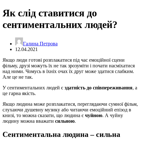
Як слід ставитися до
сентиментальних людей?
Галина Петрова
12.04.2021
Якщо люди готові розплакатися під час емоційної сцени
фільму, друзі можуть їх не так зрозуміти і почати насміхатися
над ними. Чомусь в їхніх очах їх друг може здатися слабким.
Але це не так.
У сентиментальних людей є
здатність до співпереживання
, а
це гарна якість.
Якщо людина може розплакатися, переглядаючи сумної фільм,
слухаючи душевну музику або читаючи емоційний епізод в
книзі, то можна сказати, що людина є
чуйною
. А чуйну
людину можна вважати
сильною
.
Сентиментальна людина – сильна