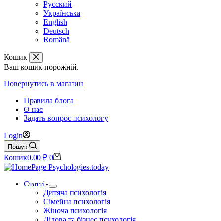
Русский
Українська
English
Deutsch
Română
Кошик
Ваш кошик порожній.
Повернутись в магазин
Правила блога
О нас
Задать вопрос психологу
Login
Пошук
Кошик
0.00
₽
0
Статті
Дитяча психологія
Сімейна психологія
Жіноча психологія
Ділова та бізнес психологія