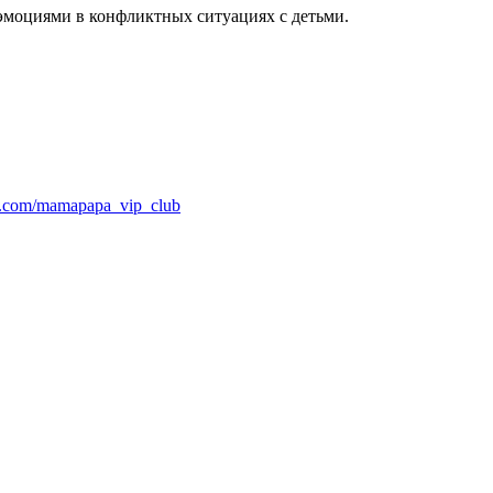
 эмоциями в конфликтных ситуациях с детьми.
vk.com/mamapapa_vip_club