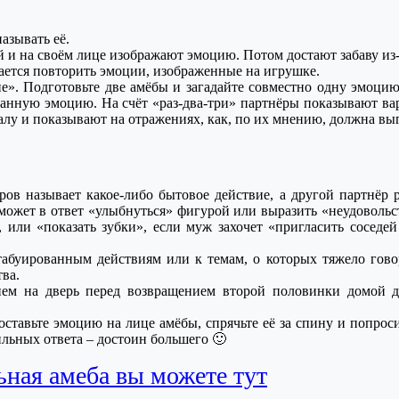
азывать её.
й и на своём лице изображают эмоцию. Потом достают забаву и
ается повторить эмоции, изображенные на игрушке.
ие». Подготовьте две амёбы и загадайте совместно одну эмоц
ванную эмоцию. На счёт «раз-два-три» партнёры показывают вар
алу и показывают на отражениях, как, по их мнению, должна выг
ов называет какое-либо бытовое действие, а другой партнёр 
 может в ответ «улыбнуться» фигурой или выразить «неудоволь
 или «показать зубки», если муж захочет «пригласить соседе
.
табуированным действиям или к темам, о которых тяжело гово
тва.
ем на дверь перед возвращением второй половинки домой дл
ставьте эмоцию на лице амёбы, спрячьте её за спину и попроси
ильных ответа – достоин большего 🙂
ьная амеба вы можете тут