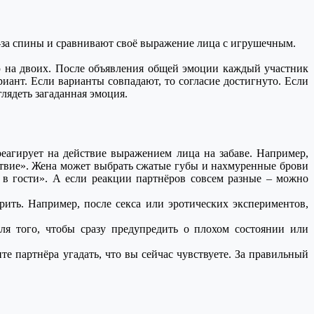
з-за спины и сравнивают своё выражение лица с игрушечным.
ию на двоих. После объявления общей эмоции каждый участник
иант. Если варианты совпадают, то согласие достигнуто. Если
лядеть загаданная эмоция.
реагирует на действие выражением лица на забаве. Например,
ствие». Жена может выбрать сжатые губы и нахмуренные брови
й в гости». А если реакции партнёров совсем разные – можно
рить. Например, после секса или эротических экспериментов,
я того, чтобы сразу предупредить о плохом состоянии или
те партнёра угадать, что вы сейчас чувствуете. За правильный