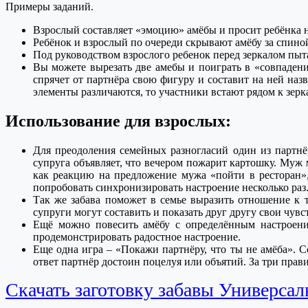
Примеры заданий.
Взрослый составляет «эмоцию» амёбы и просит ребёнка н
Ребёнок и взрослый по очереди скрывают амёбу за спино
Под руководством взрослого ребенок перед зеркалом пыт
Вы можете вырезать две амебы и поиграть в «совпаден
спрячет от партнёра свою фигуру и составит на ней наз
элементы различаются, то участники встают рядом к зерк
Использование для взрослых:
Для преодоления семейных разногласий один из партнёр
супруга объявляет, что вечером пожарит картошку. Муж
как реакцию на предложение мужа «пойти в ресторан»,
попробовать синхронизировать настроение несколько раз
Так же забава поможет в семье выразить отношение к 
супруги могут составить и показать друг другу свои чувс
Ещё можно повесить амёбу с определённым настроени
продемонстрировать радостное настроение.
Еще одна игра – «Покажи партнёру, что ты не амёба». Со
ответ партнёр достоин поцелуя или объятий. За три прав
Скачать заготовку забавы Универсал