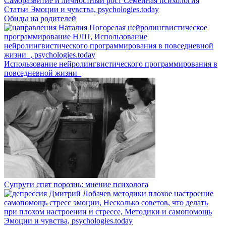
Обиды на родителей
Использование нейролингвистического программирования в
повседневной жизни
Супруги спят порознь: мнение психолога