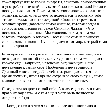
тоже: прогулянные уроки, сигареты, алкоголь, приобретенные
и употребленные втайне… о, это было только начало! Росли и
последствия вранья. Причем, отсутствие доверия к родным в
моменты, когда хочется чем-то поделиться, и родных к тебе –
это лишь малая часть последствий. Сложнее пережить и
осознать уроки, даваемые самой жизнью, которая всегда в
точности реализовывает Закон Сеяния и Жатвы – «Что
посеешь, то и пожнешь». Мы становимся тем, о чем мы
мыслим, говорим, хлопочем. Посеянные семена приносят
свои всходы и плоды. И мы попадаем в тот мир, который сами
же и построили.
Если врать и притворяться слишком много, возможно, у нас
не вырастет длинный нос, как у Буратино, но может вырасти
кое-что еще. Например, недоверие окружающих. Наше
неуважение к самим себе. Проблемы и неуверенность.
Длинный список подробностей, которые приходится все
время помнить, чтобы вранье сохраняло свою силу. И, самое
главное – ощущение того, что «что-то идет не так».
Я задаю эти вопросы самой себе. А кому еще я могу и имею
право их задавать? И с кем еще я могу быть полностью
откровенной?)))
— Когда, с кем и зачем я скрываю свое истинное лицо и