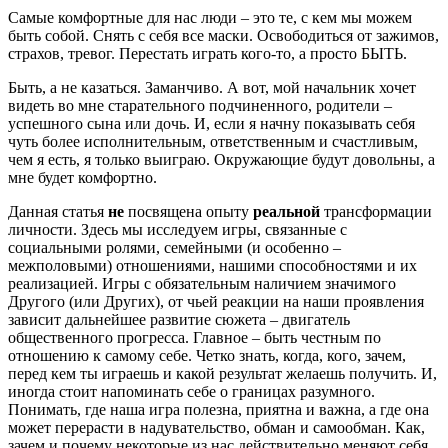
Самые комфортные для нас люди – это те, с кем мы можем
быть собой. Снять с себя все маски. Освободиться от зажимов,
страхов, тревог. Перестать играть кого-то, а просто БЫТЬ.
Быть, а не казаться. Заманчиво. А вот, мой начальник хочет
видеть во мне старательного подчиненного, родители –
успешного сына или дочь. И, если я начну показывать себя
чуть более исполнительным, ответственным и счастливым,
чем я есть, я только выиграю. Окружающие будут довольны, а
мне будет комфортно.
Данная статья
не
посвящена опыту
реальной
трансформации
личности. Здесь мы исследуем игры, связанные с
социальными ролями, семейными (и особенно –
межполовыми) отношениями, нашими способностями и их
реализацией. Игры с обязательным наличием значимого
Другого (или Других), от чьей реакции на наши проявления
зависит дальнейшее развитие сюжета – двигатель
общественного прогресса. Главное – быть честным по
отношению к самому себе. Четко знать, когда, кого, зачем,
перед кем ты играешь и какой результат желаешь получить. И,
иногда стоит напоминать себе о границах разумного.
Понимать, где наша игра полезна, приятна и важна, а где она
может перерасти в надувательство, обман и самообман. Как,
зачем и почему некоторые из нас действительно меняют себя