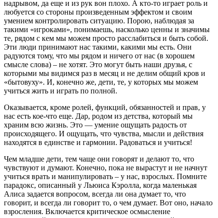
надрывом, да еще и из рук вон плохо. А кто-то играет роль и
любуется со стороны произведенным эффектом и своим
умением контролировать ситуацию. Порою, наблюдая за
такими «игроками», понимаешь, насколько ценны и значимы
те, рядом с кем мы можем просто расслабиться и быть собой.
Эти люди принимают нас такими, какими мы есть. Они
радуются тому, что мы рядом и ничего от нас (в хорошем
смысле слова) – не хотят. Это могут быть наши друзья, с
которыми мы видимся раз в месяц и не делим общий кров и
«бытовуху». И, конечно же, дети, те, у которых мы можем
учиться жить и играть по полной.
Оказывается, кроме ролей, функций, обязанностей и прав, у
нас есть кое-что еще. Дар, родом из детства, который мы
храним всю жизнь. Это — умение ощущать радость от
происходящего. И ощущать, что чувства, мысли и действия
находятся в единстве и гармонии. Радоваться и учиться!
Чем младше дети, тем чаще они говорят и делают то, что
чувствуют и думают. Конечно, пока не вырастут и не начнут
учиться врать и манипулировать – у нас, взрослых. Помните
парадокс, описанный у Льюиса Кэролла, когда маленькая
Алиса задается вопросом, всегда ли она думает то, что
говорит, и всегда ли говорит то, о чем думает. Вот оно, начало
взросления. Включается критическое осмысление