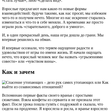
«стать лучше», либо «сделать вид».
Взрослые предлагают нам какие-то новые формы
взаимодействий: будучи такими, как нас просят, мы избежим
чего-то и получим нечто. Многие из нас искренне старались
измениться и что-то в себе меняли. А временами же просто
играли роль «старательного, доброго и умного».
И, в один прекрасный день, наша игра дошла до грани. Мы
впервые решились на обман.
И впервые осознали, что теряем ощущение радости и
удовольствия от игры по имени жизнь. И начали ощущать
нечто, что взрослый человек мог бы назвать «угрызениями
совести» или «чувством вины».
Как и зачем
Вспоминаю первые факты своего вранья с простыми
сюжетами. Взяла конфеты из серванта и не признала этот
факт. После урока пошла гулять с подружкой и сказала, что
сидела на продленке. Я взрослела и росла, и вранье взрослело