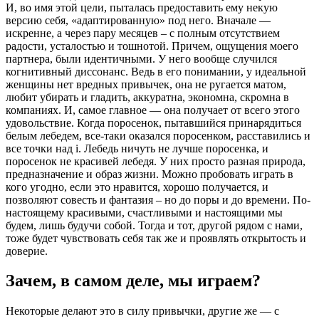
И, во имя этой цели, пыталась предоставить ему некую
версию себя, «адаптированную» под него. Вначале —
искренне, а через пару месяцев – с полным отсутствием
радости, усталостью и тошнотой. Причем, ощущения моего
партнера, были идентичными. У него вообще случился
когнитивный диссонанс. Ведь в его понимании, у идеальной
женщины нет вредных привычек, она не ругается матом,
любит убирать и гладить, аккуратна, экономна, скромна в
компаниях. И, самое главное — она получает от всего этого
удовольствие. Когда поросенок, пытавшийся принарядиться
белым лебедем, все-таки оказался поросенком, расставились и
все точки над і. Лебедь ничуть не лучше поросенка, и
поросенок не красивей лебедя. У них просто разная природа,
предназначение и образ жизни. Можно пробовать играть в
кого угодно, если это нравится, хорошо получается, и
позволяют совесть и фантазия – но до поры и до времени. По-
настоящему красивыми, счастливыми и настоящими мы
будем, лишь будучи собой. Тогда и тот, другой рядом с нами,
тоже будет чувствовать себя так же и проявлять открытость и
доверие.
Зачем, в самом деле, мы играем?
Некоторые делают это в силу привычки, другие же — с