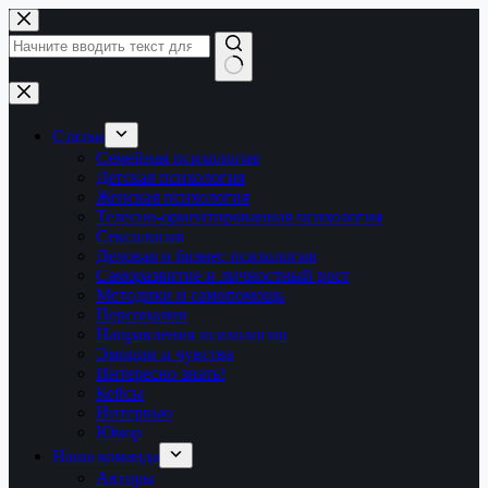
Перейти
к
сути
Ничего
не
найдено
Статьи
Семейная психология
Детская психология
Женская психология
Телесно-ориентированная психология
Сексология
Деловая и бизнес психология
Саморазвитие и личностный рост
Методики и самопомощь
Персоналии
Направления психологии
Эмоции и чувства
Интересно знать!
Кейсы
Интервью
Юмор
Наша команда
Авторы