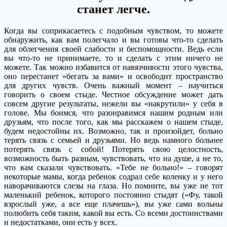
станет легче.
Когда вы соприкасаетесь с подобным чувством, то можете
обнаружить, как вам полегчало и вы готовы что-то сделать
для облегчения своей слабости и беспомощности. Ведь если
вы что-то не принимаете, то и сделать с этим ничего не
можете. Так можно избавится от навязчивости этого чувства,
оно перестанет «бегать за вами» и освободит пространство
для других чувств. Очень важный момент – научиться
говорить о своем стыде. Честное обсуждение может дать
совсем другие результаты, нежели вы «накрутили» у себя в
голове. Мы боимся, что разонравимся нашим родным или
друзьям, что после того, как мы расскажем о нашем стыде,
будем недостойны их. Возможно, так и произойдет, больно
терять связь с семьей и друзьями. Но ведь намного больнее
потерять связь с собой! Потерять свою целостность,
возможность быть разным, чувствовать, что на душе, а не то,
что вам сказали чувствовать. «Тебе не больно!» – говорят
некоторые мамы, когда ребенок содрал себе коленку и у него
наворачиваются слезы на глаза. Но помните, вы уже не тот
маленький ребенок, которого постоянно стыдят («Фу, такой
взрослый уже, а все еще плачешь»), вы уже сами вольны
полюбить себя таким, какой вы есть. Со всеми достоинствами
и недостатками, они есть у всех.