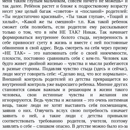
меня таким глупым мальчиком, совсем ничего не можешь» и
так далее. Ребёнок растет и ближе к подростковому возрасту
несет уже целый багаж «советов» и «посланий» родителей:
«Ты недостаточно красивый», «Ты такая глупая», «Тощий и
хилый», «Какой же ты смешной» т.п. Как такой ребенок
сможет себя полюбить, если родители ему рассказывают
только о том, что в нём НЕ ТАК? Никак. Так начинает
формироваться внутреннее болото стыда, неуверенность в
себе привносит суету в жизнь и вместе с ней постоянные
обвинения в свой адрес. Ведь смотреть на себя через призму
«НЕ ТАК» – это напоминать себе о своей никчемности,
плохости, постоянно сравнивать себя с кем-то. Человек как
будто живет двойной жизнью – чувства и мысли разбегаются
в разные стороны. Подавляя чувство стыда (здесь и сейчас),
люди могут говорить себе: «Сделаю вид, что все нормально».
Внешний контроль родителей из детства превращается во
внутренний контроль уже выросшего ребенка. Мнение других
становится самым важным и решающим в жизни такого
человека, свои истинные чувства и желания им
игнорируются. Ведь чувства и желания – это очень интимная
вещь, такие люди не хотят выставить себя посмешищем,
заявив о них. Озвучить вслух свою потребность означает
заявить о ней, а такие люди с детства привыкли
соответствовать требованию родителя, учителя, поэтому
заявлять о себе – слишком опасно.
В детстве можно было из-за