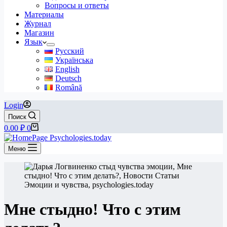
Вопросы и ответы
Материалы
Журнал
Магазин
Язык
Русский
Українська
English
Deutsch
Română
Login
Поиск
Корзина
0.00
₽
0
Меню
Мне стыдно! Что с этим