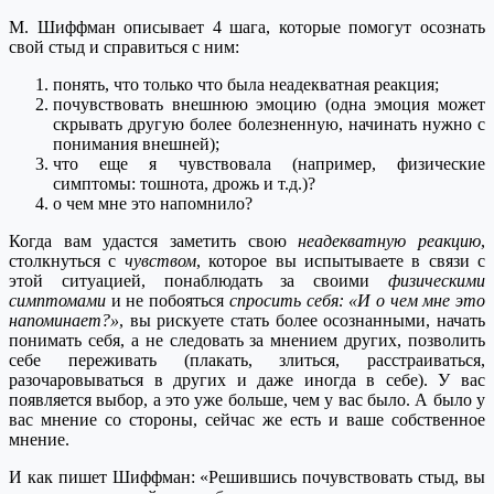
М. Шиффман описывает 4 шага, которые помогут осознать
свой стыд и справиться с ним:
понять, что только что была неадекватная реакция;
почувствовать внешнюю эмоцию (одна эмоция может
скрывать другую более болезненную, начинать нужно с
понимания внешней);
что еще я чувствовала (например, физические
симптомы: тошнота, дрожь и т.д.)?
о чем мне это напомнило?
Когда вам удастся заметить свою
неадекватную реакцию
,
столкнуться с
чувством
, которое вы испытываете в связи с
этой ситуацией, понаблюдать за своими
физическими
симптомами
и не побояться
спросить себя: «И о чем мне это
напоминает?»
, вы рискуете стать более осознанными, начать
понимать себя, а не следовать за мнением других, позволить
себе переживать (плакать, злиться, расстраиваться,
разочаровываться в других и даже иногда в себе). У вас
появляется выбор, а это уже больше, чем у вас было. А было у
вас мнение со стороны, сейчас же есть и ваше собственное
мнение.
И как пишет Шиффман: «Решившись почувствовать стыд, вы