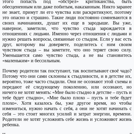
этого попасть под «обстрел» критиканства, быть
обесцененным или даже побитым, наказанным. Никто заранее
не знает, примут ли его чувства или раскритикуют, поэтому
это опасно и страшно. Такие люди постоянно сомневаются в
своих начинаниях, душат их еще в зародыше. Вы уже,
наверное, заметили, что чувство стыда зарождается в
отношениях с людьми. Именно через отношения с людьми и
нужно решать вопросы, связанные со стыдом. Если у вас есть
друг, которому вы доверяете, поделитесь с ним своим
чувством стыда – вы заметите, что оно теряет свою силу.
Уменьшается само чувство стыда, а не вы становитесь
«маленьким» и бессильным.
Почему родители так поступают, так воспитывают своё чадо?
Потому что они сами склонны к стыдливости, и в детстве их,
вероятно, тоже часто стыдили. Они не осознают этой схемы и
передают её следующему поколению, или осознают, но
ничего не хотят менять: «Мне было стыдно в детстве – пусть и
тебе будет стыдно», «Мне было плохо – пусть и тебе будет
плохо». Хотя казалось бы, уже другое время, но чтобы
измениться, нужно начать с себя, а они не хотят начинать с
себя – это стоит многих усилий и затрат энергии, времени.
Родители не хотят усложнять себе жизнь и усложняют жизнь
ребенка.