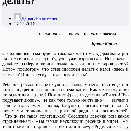
делать?
Дарья Логвиненко
17.12.2016
Стыдиться – значит быть человеком.
Брене Браун
Сегодняшняя тема будет о том, как часто мы удерживаем рот
на замке из-за стыда, будучи уже взрослыми. Но сначала
давайте разберем корни стыда: как он в нас зарождается?
Потом посмотрим, что стыд способен делать с нами «здесь и
сейчас»? И на закуску – что с ним делать?
Ребенок рождается без чувства стыда, у него пока еще нет
этого внутреннего сильного переживания. Как же это чувство
попадает нам в душу? Помните фразу из детства: «Ты что! Что
подумают люди?», «И как тебе только не стыдно?» – звучит в
голове голос мамы, папы, бабушки, воспитателя и т.д. А
потом мы сталкиваемся с критикой родных и воспитателей:
«Что ж ты такая толстенькая? Соседская девочка вон какая
стройненькая!», «Ты самый неуклюжий ребенок в мире!», «У
тебя такие ноги кривые и руки длинные», «Родился же ты у