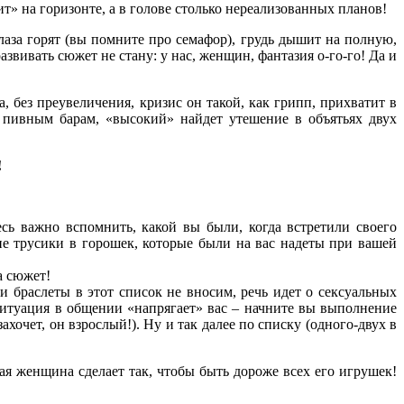
ит» на горизонте, а в голове столько нереализованных планов!
глаза горят (вы помните про семафор), грудь дышит на полную,
звивать сюжет не стану: у нас, женщин, фантазия о-го-го! Да и
, без преувеличения, кризис он такой, как грипп, прихватит в
 пивным барам, «высокий» найдет утешение в объятьях двух
!
есь важно вспомнить, какой вы были, когда встретили своего
кие трусики в горошек, которые были на вас надеты при вашей
а сюжет!
и браслеты в этот список не вносим, речь идет о сексуальных
итуация в общении «напрягает» вас – начните вы выполнение
очет, он взрослый!). Ну и так далее по списку (одного-двух в
ая женщина сделает так, чтобы быть дороже всех его игрушек!