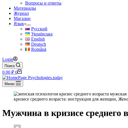
Вопросы и ответы
Материалы
Журнал
Магазин
Язык
Русский
Українська
English
Deutsch
Română
Login
Поиск
Корзина
0.00
₽
0
Меню
Мужчина в кризисе среднего 