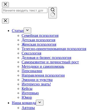
Перейти
к
сути
Ничего
не
найдено
Статьи
Семейная психология
Детская психология
Женская психология
Телесно-ориентированная психология
Сексология
Деловая и бизнес психология
Саморазвитие и личностный рост
Методики и самопомощь
Персоналии
Направления психологии
Эмоции и чувства
Интересно знать!
Кейсы
Интервью
Юмор
Наша команда
Авторы