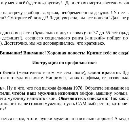
 у меня всё будет по-другому!.. Да и страх смерти «весело маяч
е навстречу свободная, яркая, необремененная девушка! У нее 
? Смотрите ей вслед?! Леди, уверена, вы все поняли! Дальше ра
его возраста (буквально в двух словах): от 37 до 55 лет (да-да
 дефицит!), среднего социального ранга («низкий» пойдет по
. Достаточно, мы же договаривались, что кратенько.
Внимание! Внимание! Хорошая новость: Кризис тебе не сюда
Инструкция по профилактике:
н белья
(желательно в том же секс-шопе),
салон красоты
. Зд
то-то оттуда возьмите. Например, запах парфюма, те розовень
ь»
. Ну и что, что год выхода фильма 1978. Обратите внимание н
отели, чтобы ваш мужчина исполнил
(айфон, машину, кольца 
шего мужчину написать свои.
Обменяйтесь списками!
Так как с
полнит ваше (только мужчина пусть САМ выберет то, которое зах
ия!
чается в том, что игрушки мужчин значительно дороже! А мудр