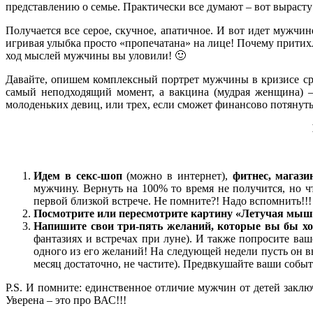
представлению о семье. Практически все думают – вот вырасту и
Получается все серое, скучное, апатичное. И вот идет мужчин
игривая улыбка просто «пропечатана» на лице! Почему притихли
ход мыслей мужчины вы уловили! 🙂
Давайте, опишем комплексный портрет мужчины в кризисе средн
самый неподходящий момент, а вакцина (мудрая женщина) –
молоденьких девиц, или трех, если сможет финансово потянуть)
Идем в секс-шоп
(можно в интернет),
фитнес, магази
мужчину. Вернуть на 100% то время не получится, но ч
первой близкой встрече. Не помните?! Надо вспомнить!!!
Посмотрите или пересмотрите картину «Летучая мыш
Напишите свои три-пять желаний, которые вы бы х
фантазиях и встречах при луне). И также попросите ва
одного из его желаний! На следующей недели пусть он вы
месяц достаточно, не частите). Предвкушайте ваши событ
P.S. И помните: единственное отличие мужчин от детей заклю
Уверена – это про ВАС!!!