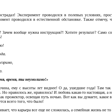
традал! Эксперимент проводился в полевых условиях, прост
римент проводился в естественной обстановке. Также отмечу, 
Зачем вообще нужна инструкция?! Хотите результат? Само соб
!
мо!
ода.
езримо,
а.
мя, время, ты неумолимо!»
чина, ему с высоты лет виднее! О да, ушедшие года! Там так б
ие. Но нравилось же, нравилось! И любовь какая-то настоящая, а 
 как прожектор, освещая путь ночью. Вот как вы думаете, как
тся всего того, что было!
ает, что карьера все еще не сложилась, а семейная жизнь не то 