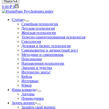
Поиск
Корзина
0.00
₽
0
Статьи
Семейная психология
Детская психология
Женская психология
Телесно-ориентированная психология
Сексология
Деловая и бизнес психология
Саморазвитие и личностный рост
Методики и самопомощь
Персоналии
Направления психологии
Эмоции и чувства
Интересно знать!
Кейсы
Интервью
Юмор
Наша команда
Авторы
Переводчики
Задать вопрос
Задайте свой вопрос