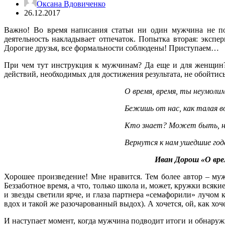
Оксана Вдовиченко
26.12.2017
Важно! Во время написания статьи ни один мужчина не пос
деятельность накладывает отпечаток. Попытка вторая: экспе
Дорогие друзья, все формальности соблюдены! Приступаем…
При чем тут инструкция к мужчинам? Да еще и для женщин? 
действий, необходимых для достижения результата, не обойтись
О время, время, ты неумоли
Бежишь от нас, как талая в
Кто знает? Может быть, н
Вернутся к нам ушедшие год
Иван Дорош
«О вре
Хорошее произведение! Мне нравится. Тем более автор – муж
Беззаботное время, а что, только школа и, может, кружки всяк
и звезды светили ярче, и глаза партнера «семафорили» лучом
вдох и такой же разочарованный выдох). А хочется, ой, как хоче
И наступает момент, когда мужчина подводит итоги и обнаружив