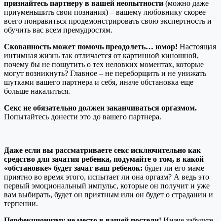
признайтесь партнеру в вашей неопытности
(можно даже
приуменьшить свои познания) – вашему любовнику скорее
всего понравиться продемонстрировать свою экспертность и
обучить вас всем премудростям.
Скованность может помочь преодолеть… юмор!
Настоящая
интимная жизнь так отличается от картинной киношной,
почему бы не пошутить о тех неловких моментах, которые
могут возникнуть? Главное – не переборщить и не унижать
шутками вашего партнера и себя, иначе обстановка еще
больше накалиться.
Секс не обязательно должен заканчиваться оргазмом.
Попытайтесь донести это до вашего партнера.
Даже если вы рассматриваете секс исключительно как
средство для зачатия ребенка, подумайте о том, в какой
«обстановке» будет зачат ваш ребенок:
будет ли его маме
приятно во время этого, испытает ли она оргазм? А ведь это
первый эмоциональный импульс, которые он получит и уже
вам выбирать, будет он приятным или он будет о страдании и
терпении.
Перфекционизму не место в вашей постели!
Иначе забудьте