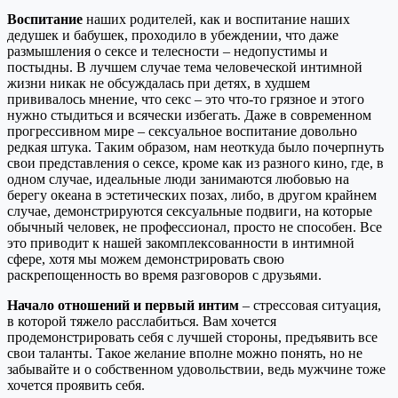
Воспитание
наших родителей, как и воспитание наших
дедушек и бабушек, проходило в убеждении, что даже
размышления о сексе и телесности – недопустимы и
постыдны. В лучшем случае тема человеческой интимной
жизни никак не обсуждалась при детях, в худшем
прививалось мнение, что секс – это что-то грязное и этого
нужно стыдиться и всячески избегать. Даже в современном
прогрессивном мире – сексуальное воспитание довольно
редкая штука. Таким образом, нам неоткуда было почерпнуть
свои представления о сексе, кроме как из разного кино, где, в
одном случае, идеальные люди занимаются любовью на
берегу океана в эстетических позах, либо, в другом крайнем
случае, демонстрируются сексуальные подвиги, на которые
обычный человек, не профессионал, просто не способен. Все
это приводит к нашей закомплексованности в интимной
сфере, хотя мы можем демонстрировать свою
раскрепощенность во время разговоров с друзьями.
Начало отношений и первый интим
– стрессовая ситуация,
в которой тяжело расслабиться. Вам хочется
продемонстрировать себя с лучшей стороны, предъявить все
свои таланты. Такое желание вполне можно понять, но не
забывайте и о собственном удовольствии, ведь мужчине тоже
хочется проявить себя.