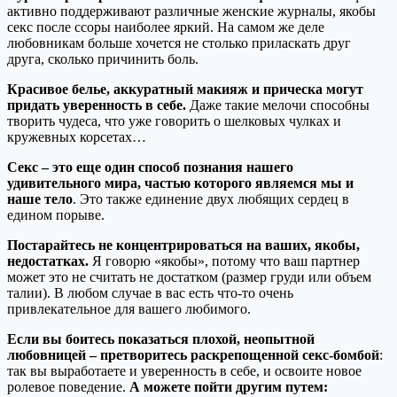
активно поддерживают различные женские журналы, якобы
секс после ссоры наиболее яркий. На самом же деле
любовникам больше хочется не столько приласкать друг
друга, сколько причинить боль.
Красивое белье, аккуратный макияж и прическа могут
придать уверенность в себе.
Даже такие мелочи способны
творить чудеса, что уже говорить о шелковых чулках и
кружевных корсетах…
Секс – это еще один способ познания нашего
удивительного мира, частью которого являемся мы и
наше тело
. Это также единение двух любящих сердец в
едином порыве.
Постарайтесь не концентрироваться на ваших, якобы,
недостатках.
Я говорю «якобы», потому что ваш партнер
может это не считать не достатком (размер груди или объем
талии). В любом случае в вас есть что-то очень
привлекательное для вашего любимого.
Если вы боитесь показаться плохой, неопытной
любовницей – претворитесь раскрепощенной секс-бомбой
:
так вы выработаете и уверенность в себе, и освоите новое
ролевое поведение.
А можете пойти другим путем: