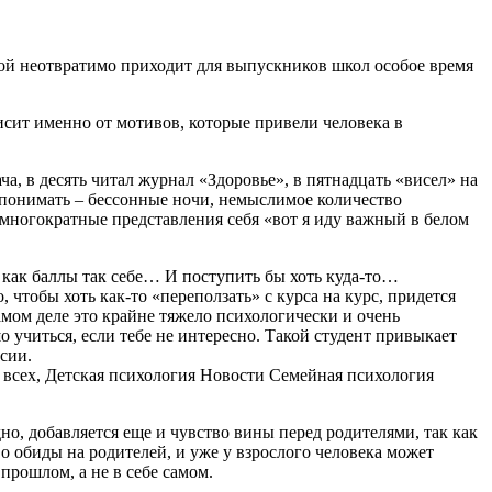
сной неотвратимо приходит для выпускников школ особое время
сит именно от мотивов, которые привели человека в
а, в десять читал журнал «Здоровье», в пятнадцать «висел» на
т понимать – бессонные ночи, немыслимое количество
о многократные представления себя «вот я иду важный в белом
к как баллы так себе… И поступить бы хоть куда-то…
 чтобы хоть как-то «переползать» с курса на курс, придется
самом деле это крайне тяжело психологически и очень
 учиться, если тебе не интересно. Такой студент привыкает
сии.
дно, добавляется еще и чувство вины перед родителями, так как
о обиды на родителей, и уже у взрослого человека может
прошлом, а не в себе самом.