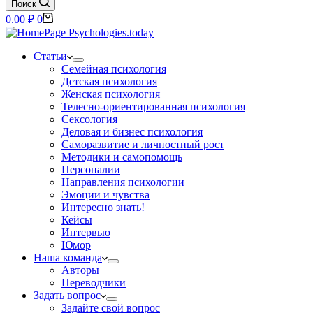
Поиск
Корзина
0.00
₽
0
Статьи
Семейная психология
Детская психология
Женская психология
Телесно-ориентированная психология
Сексология
Деловая и бизнес психология
Саморазвитие и личностный рост
Методики и самопомощь
Персоналии
Направления психологии
Эмоции и чувства
Интересно знать!
Кейсы
Интервью
Юмор
Наша команда
Авторы
Переводчики
Задать вопрос
Задайте свой вопрос