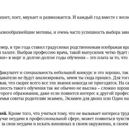
ахнет, поет, мяукает и размножается. И каждый год вместе с ве
знообразнейшие мотивы, и очень часто успешность выбора зави
ер, в три года ставил градусники родственникам изображая врач
м халате. Выбрав профессию врача, такой выпускник четко буде
и» в морг и долгие-долгие годы обучения – это плата за то, чт
 факультет и специальность небольшой конкурс и это хорошо, та
атели не будут анализировать, зачем ты сюда пришел. Для того,
я, что скорее всего все эти знания никогда не пригодятся. На 
ность такого обучения так же обычно не высока – сложно хорошо
торого образования, даже если появится интерес к другой профес
лей.
Кроме того, что учиться тому, что не вызывает интереса тру
учае неудачи в профессиональной сфере, может появиться чувств
за свои неудачи и искать виновных в своем окружении, в своем 