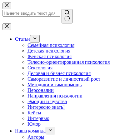
Перейти
к
сути
Ничего
не
найдено
Статьи
Семейная психология
Детская психология
Женская психология
Телесно-ориентированная психология
Сексология
Деловая и бизнес психология
Саморазвитие и личностный рост
Методики и самопомощь
Персоналии
Направления психологии
Эмоции и чувства
Интересно знать!
Кейсы
Интервью
Юмор
Наша команда
Авторы