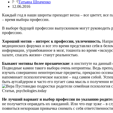
Татьяна Шпаченко
12.06.2016
Каждый год в наши широты приходит весна – все цветет, все п
– время выбора профессии.
В выборе будущей профессии выпускником могут руководить ра
профессию.
Хороший мотив – интерес к профессии, увлеченность.
Наприм
медицинских форумах и все это время представлял себя в бело
информации, утрамбованное в мозг, тошнота во время «экскурси
халате, спасать жизни» станут реальностью.
Бывают мотивы более прозаические
: в институте на данный
Подводные камни такого выбора очень неприятны. Ведь преподав
изучать совершенно неинтересные предметы, прекрасно осознава
напоминает психологическое насилие – над самим собой. Успеш
быть аутсайдером и часто его пугает сама мысль о получении в
Не лучший вариант и выбор профессии по указанию родите
не получается оправдать их ожиданий. Или что еще хуже – в сл
появиться нехорошая привычка снимать с себя ответственности 