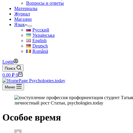
Вопросы и ответы
Материалы
Журнал
Магазин
Язык
Русский
Українська
English
Deutsch
Română
Login
Поиск
Корзина
0.00
₽
0
Меню
Особое время