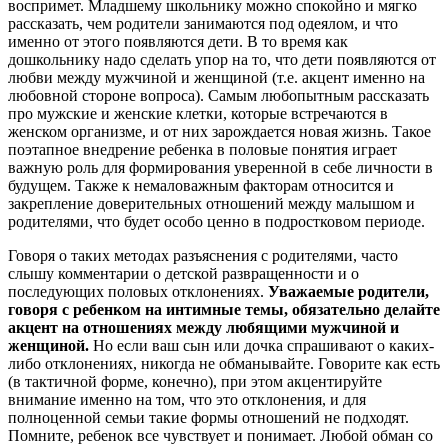
воспримет. Младшему школьнику можно спокойно и мягко
рассказать, чем родители занимаются под одеялом, и что
именно от этого появляются дети. В то время как
дошкольнику надо сделать упор на то, что дети появляются от
любви между мужчиной и женщиной (т.е. акцент именно на
любовной стороне вопроса). Самым любопытным рассказать
про мужские и женские клетки, которые встречаются в
женском организме, и от них зарождается новая жизнь. Такое
поэтапное внедрение ребенка в половые понятия играет
важную роль для формирования уверенной в себе личности в
будущем. Также к немаловажным факторам относится и
закрепление доверительных отношений между малышом и
родителями, что будет особо ценно в подростковом периоде.
Говоря о таких методах разъяснения с родителями, часто
слышу комментарии о детской развращенности и о
последующих половых отклонениях.
Уважаемые родители,
говоря с ребенком на интимные темы, обязательно делайте
акцент на отношениях между любящими мужчиной и
женщиной.
Но если ваш сын или дочка спрашивают о каких-
либо отклонениях, никогда не обманывайте. Говорите как есть
(в тактичной форме, конечно), при этом акцентируйте
внимание именно на том, что это отклонения, и для
полноценной семьи такие формы отношений не подходят.
Помните, ребенок все чувствует и понимает. Любой обман со