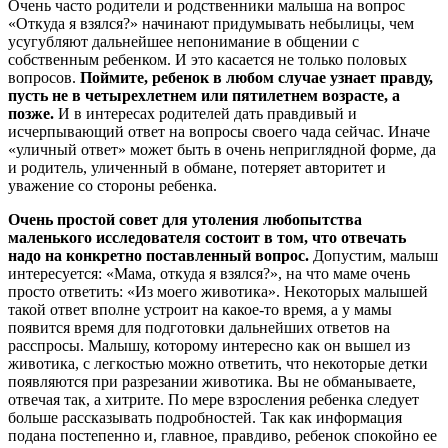
Очень часто родители и родственники малыша на вопрос
«Откуда я взялся?» начинают придумывать небылицы, чем
усугубляют дальнейшее непонимание в общении с
собственным ребенком. И это касается не только половых
вопросов.
Поймите, ребенок в любом случае узнает правду,
пусть не в четырехлетнем или пятилетнем возрасте, а
позже.
И в интересах родителей дать правдивый и
исчерпывающий ответ на вопросы своего чада сейчас. Иначе
«уличный ответ» может быть в очень неприглядной форме, да
и родитель, уличенный в обмане, потеряет авторитет и
уважение со стороны ребенка.
Очень простой совет для утоления любопытства
маленького исследователя состоит в том, что отвечать
надо на конкретно поставленный вопрос.
Допустим, малыш
интересуется: «Мама, откуда я взялся?», на что маме очень
просто ответить: «Из моего животика». Некоторых малышей
такой ответ вполне устроит на какое-то время, а у мамы
появится время для подготовки дальнейших ответов на
расспросы. Малышу, которому интересно как он вышел из
животика, с легкостью можно ответить, что некоторые детки
появляются при разрезании животика. Вы не обманываете,
отвечая так, а хитрите. По мере взросления ребенка следует
больше рассказывать подробностей. Так как информация
подана постепенно и, главное, правдиво, ребенок спокойно ее