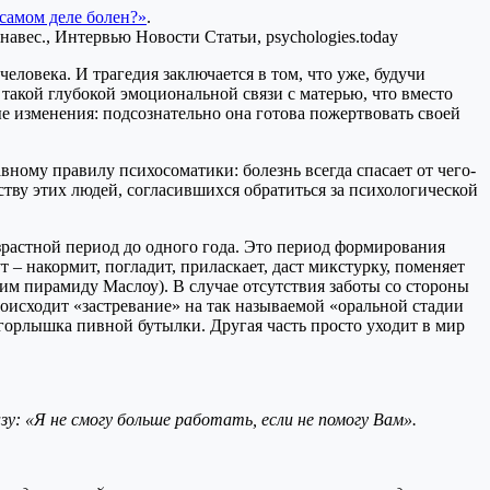
 самом деле болен?»
.
человека. И трагедия заключается в том, что уже, будучи
 такой глубокой эмоциональной связи с матерью, что вместо
ые изменения: подсознательно она готова пожертвовать своей
вному правилу психосоматики: болезнь всегда спасает от чего-
еству этих людей, согласившихся обратиться за психологической
.
зрастной период до одного года. Это период формирования
т – накормит, погладит, приласкает, даст микстурку, поменяет
м пирамиду Маслоу). В случае отсутствия заботы со стороны
роисходит «застревание» на так называемой «оральной стадии
 горлышка пивной бутылки. Другая часть просто уходит в мир
у: «Я не смогу больше работать, если не помогу Вам».