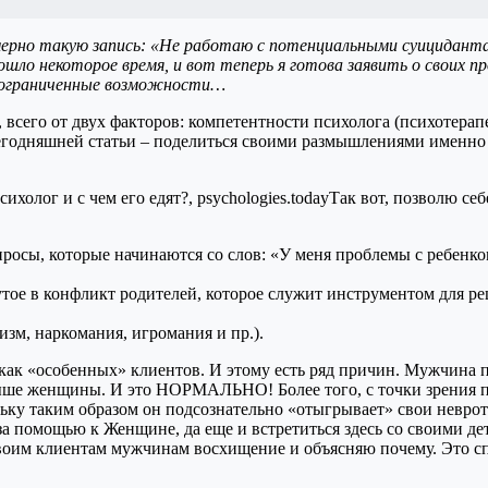
ерно такую запись: «Не работаю с потенциальными суицидантам
шло некоторое время, и вот теперь я готова заявить о своих п
о ограниченные возможности…
, всего от двух факторов: компетентности психолога (психотерап
сегодняшней статьи – поделиться своими размышлениями именно 
Так вот, позволю себ
просы, которые начинаются со слов: «У меня проблемы с ребенко
утое в конфликт родителей, которое служит инструментом для 
изм, наркомания, игромания и пр.).
 как «особенных» клиентов. И этому есть ряд причин. Мужчина 
ыше женщины. И это НОРМАЛЬНО! Более того, с точки зрения 
ьку таким образом он подсознательно «отыгрывает» свои невроти
за помощью к Женщине, да еще и встретиться здесь со своими д
воим клиентам мужчинам восхищение и объясняю почему. Это сп