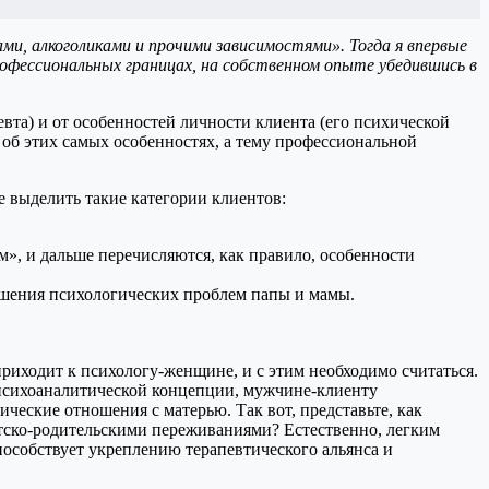
и, алкоголиками и прочими зависимостями». Тогда я впервые
рофессиональных границах, на собственном опыте убедившись в
евта) и от особенностей личности клиента (его психической
об этих самых особенностях, а тему профессиональной
е выделить такие категории клиентов:
м», и дальше перечисляются, как правило, особенности
решения психологических проблем папы и мамы.
приходит к психологу-женщине, и с этим необходимо считаться.
психоаналитической концепции, мужчине-клиенту
ческие отношения с матерью. Так вот, представьте, как
етско-родительскими переживаниями? Естественно, легким
особствует укреплению терапевтического альянса и