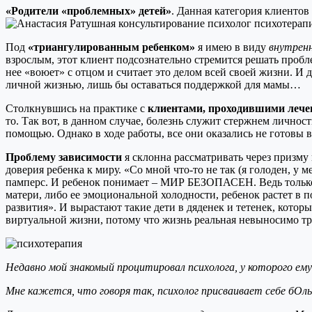
«Родители «проблемных» детей»
. Данная категория клиентов
Под
«триангулированным ребенком»
я имею в виду
внутренн
взрослым, этот клиент подсознательно стремится решать пробл
нее «воюет» с отцом и считает это делом всей своей жизни. И
личной жизнью, лишь бы оставаться поддержкой для мамы…
Столкнувшись на практике с
клиентами, проходившими лечен
то. Так вот, в данном случае, болезнь служит стержнем личнос
помощью. Однако в ходе работы, все они оказались не готовы 
Проблему зависимости
я склонна рассматривать через призму
доверия ребенка к миру. «Со мной что-то не так (я голоден, у 
памперс. И ребенок понимает – МИР БЕЗОПАСЕН. Ведь только 
матери, либо ее эмоциональной холодности, ребенок растет в 
развития». И вырастают такие дети в дяденек и тетенек, кото
виртуальной жизни, потому что жизнь реальная невыносимо т
Недавно мой знакомый процитировал психолога, у которого ему
Мне кажется, что говоря так, психолог присваивает себе бО