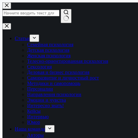
Перейти
к
сути
Ничего
не
найдено
Статьи
Семейная психология
Детская психология
Женская психология
Телесно-ориентированная психология
Сексология
Деловая и бизнес психология
Саморазвитие и личностный рост
Методики и самопомощь
Персоналии
Направления психологии
Эмоции и чувства
Интересно знать!
Кейсы
Интервью
Юмор
Наша команда
Авторы