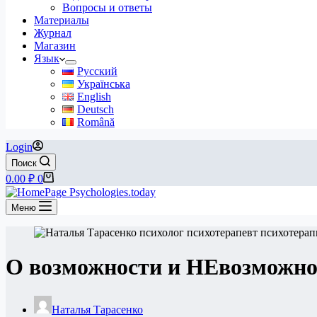
Вопросы и ответы
Материалы
Журнал
Магазин
Язык
Русский
Українська
English
Deutsch
Română
Login
Поиск
Корзина
0.00
₽
0
Меню
О возможности и НЕвозможно
Наталья Тарасенко