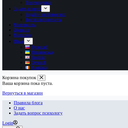
Переводчики
Задать вопрос
Задайте свой вопрос
Вопросы и ответы
Материалы
Журнал
Магазин
Язык
Русский
Українська
English
Deutsch
Română
Корзина покупок
Ваша корзина пока пуста.
Вернуться в магазин
Правила блога
О нас
Задать вопрос психологу
Login