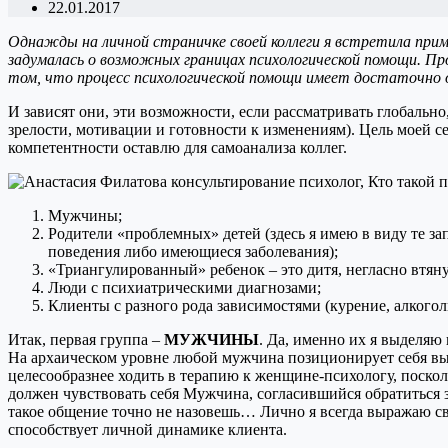
22.01.2017
Однажды на личной страничке своей коллеги я встретила прим
задумалась о возможных границах психологической помощи. Про
том, что процесс психологической помощи имеет достаточн
И зависят они, эти возможности, если рассматривать глобально
зрелости, мотивации и готовности к изменениям). Цель моей 
компетентности оставлю для самоанализа коллег.
Мужчины;
Родители «проблемных» детей (здесь я имею в виду те за
поведения либо имеющиеся заболевания);
«Триангулированный» ребенок – это дитя, негласно втян
Люди с психиатрическими диагнозами;
Клиенты с разного рода зависимостями (курение, алкогол
Итак, первая группа –
МУЖЧИНЫ
. Да, именно их я выделяю
На архаическом уровне любой мужчина позиционирует себя в
целесообразнее ходить в терапию к женщине-психологу, поскол
должен чувствовать себя Мужчина, согласившийся обратиться 
такое общение точно не назовешь… Лично я всегда выражаю с
способствует личной динамике клиента.