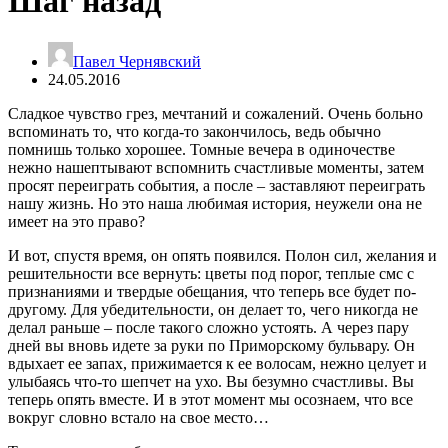
Шаг назад
Павел Чернявский
24.05.2016
Сладкое чувство грез, мечтаний и сожалений. Очень больно
вспоминать то, что когда-то закончилось, ведь обычно
помнишь только хорошее. Томные вечера в одиночестве
нежно нашептывают вспомнить счастливые моменты, затем
просят переиграть события, а после – заставляют переиграть
нашу жизнь. Но это наша любимая история, неужели она не
имеет на это право?
И вот, спустя время, он опять появился. Полон сил, желания и
решительности все вернуть: цветы под порог, теплые смс с
признаниями и твердые обещания, что теперь все будет по-
другому. Для убедительности, он делает то, чего никогда не
делал раньше – после такого сложно устоять. А через пару
дней вы вновь идете за руки по Приморскому бульвару. Он
вдыхает ее запах, прижимается к ее волосам, нежно целует и
улыбаясь что-то шепчет на ухо. Вы безумно счастливы. Вы
теперь опять вместе. И в этот момент мы осознаем, что все
вокруг словно встало на свое место…