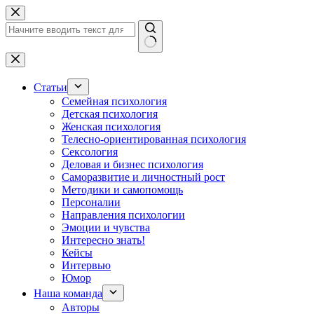
Перейти
к
сути
Ничего
не
найдено
Статьи
Семейная психология
Детская психология
Женская психология
Телесно-ориентированная психология
Сексология
Деловая и бизнес психология
Саморазвитие и личностный рост
Методики и самопомощь
Персоналии
Направления психологии
Эмоции и чувства
Интересно знать!
Кейсы
Интервью
Юмор
Наша команда
Авторы