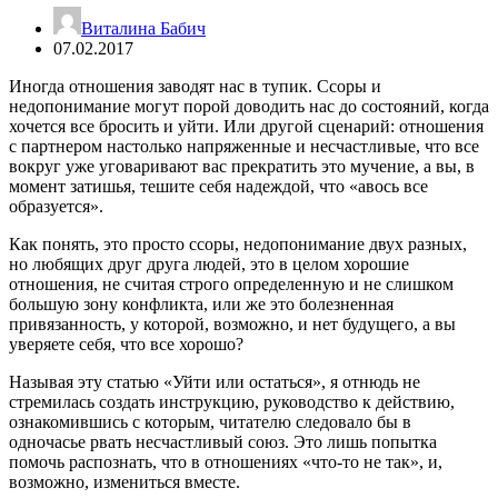
Виталина Бабич
07.02.2017
Иногда отношения заводят нас в тупик. Ссоры и
недопонимание могут порой доводить нас до состояний, когда
хочется все бросить и уйти. Или другой сценарий: отношения
с партнером настолько напряженные и несчастливые, что все
вокруг уже уговаривают вас прекратить это мучение, а вы, в
момент затишья, тешите себя надеждой, что «авось все
образуется».
Как понять, это просто ссоры, недопонимание двух разных,
но любящих друг друга людей, это в целом хорошие
отношения, не считая строго определенную и не слишком
большую зону конфликта, или же это болезненная
привязанность, у которой, возможно, и нет будущего, а вы
уверяете себя, что все хорошо?
Называя эту статью «Уйти или остаться», я отнюдь не
стремилась создать инструкцию, руководство к действию,
ознакомившись с которым, читателю следовало бы в
одночасье рвать несчастливый союз. Это лишь попытка
помочь распознать, что в отношениях «что-то не так», и,
возможно, измениться вместе.