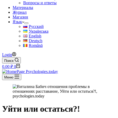
Вопросы и ответы
Материалы
Журнал
Магазин
Язык
Русский
Українська
English
Deutsch
Română
Login
Поиск
Корзина
0.00
₽
0
Меню
Уйти или остаться?!