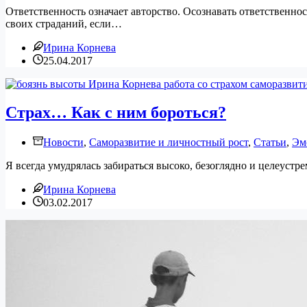
Ответственность означает авторство. Осознавать ответственнос
своих страданий, если…
Ирина Корнева
25.04.2017
Страх… Как с ним бороться?
Новости
,
Саморазвитие и личностный рост
,
Статьи
,
Эм
Я всегда умудрялась забираться высоко, безоглядно и целеустре
Ирина Корнева
03.02.2017