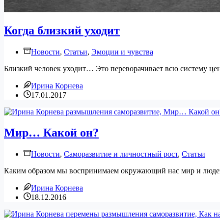
Когда близкий уходит
Новости
,
Статьи
,
Эмоции и чувства
Близкий человек уходит… Это переворачивает всю систему ценно
Ирина Корнева
17.01.2017
Мир… Какой он?
Новости
,
Саморазвитие и личностный рост
,
Статьи
Каким образом мы воспринимаем окружающий нас мир и людей?
Ирина Корнева
18.12.2016