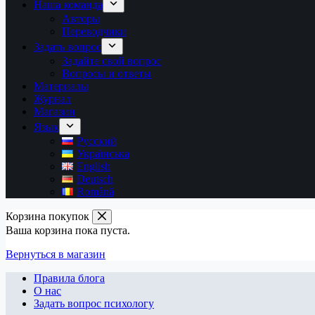
Наша команда
Авторы
Переводчики
Задать вопрос
Задайте свой вопрос
Вопросы и ответы
Материалы
Журнал
Магазин
Язык
Русский
Українська
English
Deutsch
Română
Корзина покупок
Ваша корзина пока пуста.
Вернуться в магазин
Правила блога
О нас
Задать вопрос психологу