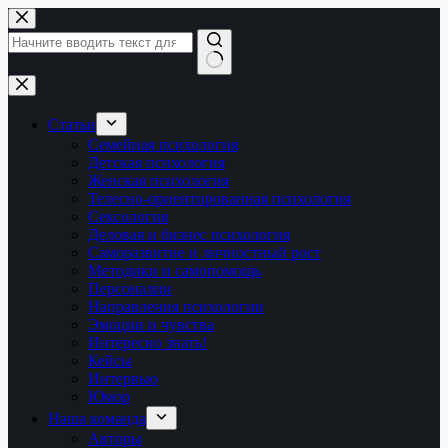
Перейти
к
сути
Ничего
не
найдено
Статьи
Семейная психология
Детская психология
Женская психология
Телесно-ориентированная психология
Сексология
Деловая и бизнес психология
Саморазвитие и личностный рост
Методики и самопомощь
Персоналии
Направления психологии
Эмоции и чувства
Интересно знать!
Кейсы
Интервью
Юмор
Наша команда
Авторы