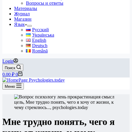
Вопросы и ответы
Материалы
Журнал
Магазин
Язык
Русский
Українська
English
Deutsch
Română
Login
Поиск
Корзина
0.00
₽
0
Меню
Мне трудно понять, чего я