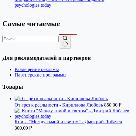
Самые читаемые
Ничего
не
Для рекламодателей и партнеров
найдено
Размещение рекламы
Партнерские программы
Товары
От грез к реальности - Кириллова Любовь
850.00
₽
Книга "Между тьмой и светом" - Дмитрий Лобачев
300.00
₽