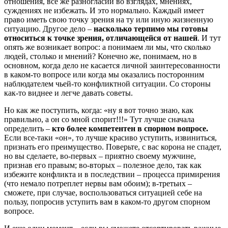
отношения, все же разногласий во взглядах, мнениях,
суждениях не избежать. И это нормально. Каждый имеет
право иметь свою точку зрения на ту или иную жизненную
ситуацию. Другое дело –
насколько терпимо мы готовы
относиться к точке зрения, отличающейся от нашей
. И тут
опять же возникает вопрос: а понимаем ли мы, что сколько
людей, столько и мнений? Конечно же, понимаем, но в
основном, когда дело не касается личной заинтересованности
в каком-то вопросе или когда мы оказались посторонним
наблюдателем чьей-то конфликтной ситуации. Со стороны
как-то виднее и легче давать советы.
Но как же поступить, когда: «ну я вот точно знаю, как
правильно, а он со мной спорит!!!» Тут лучше сначала
определить –
кто более компетентен в спорном вопросе.
Если все-таки «он», то лучше красиво уступить, извиниться,
признать его преимущество. Поверьте, с вас корона не спадет,
но вы сделаете, во-первых – приятно своему мужчине,
признав его правым; во-вторых – полезное дело, так как
избежите конфликта и в последствии – процесса примирения
(что немало потреплет нервы вам обоим); в-третьих –
сможете, при случае, воспользоваться ситуацией себе на
пользу, попросив уступить вам в каком-то другом спорном
вопросе.