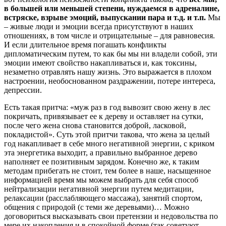
в большей или меньшей степени, нуждаемся в адреналине,
встряске, взрыве эмоций, выпускании пара и т.д. и т.п.
Мы
– живые люди и эмоции всегда присутствуют в наших
отношениях, в том числе и отрицательные – для равновесия.
И если длительное время погашать конфликты
дипломатическим путем, то как бы мы ни владели собой, эти
эмоции имеют свойство накапливаться и, как токсины,
незаметно отравлять нашу жизнь. Это выражается в плохом
настроении, необоснованном раздражении, потере интереса,
депрессии.
Есть такая притча: «муж раз в год вывозит свою жену в лес
покричать, привязывает ее к дереву и оставляет на сутки,
после чего жена снова становится доброй, ласковой,
покладистой». Суть этой притчи такова, что жена за целый
год накапливает в себе много негативной энергии, с криком
эта энергетика выходит, а правильно выбранное дерево
наполняет ее позитивным зарядом. Конечно же, к таким
методам прибегать не стоит, тем более в наше, насыщенное
информацией время мы можем выбрать для себя способ
нейтрализации негативной энергии путем медитации,
релаксации (расслабляющего массажа), занятий спортом,
общения с природой (с теми же деревьями)… Можно
договориться высказывать свои претензии и недовольства по
мере их накопления и в спокойной форме (так советуют