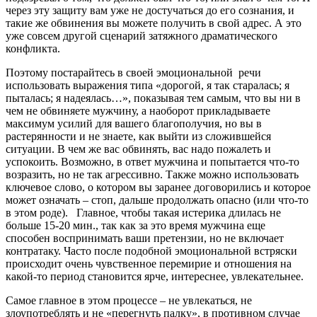
через эту защиту вам уже не достучаться до его сознания, и
такие же обвинения вы можете получить в свой адрес. А это
уже совсем другой сценарий затяжного драматического
конфликта.
Поэтому постарайтесь в своей эмоциональной речи
использовать выражения типа «дорогой, я так старалась; я
пыталась; я надеялась…», показывая тем самым, что вы ни в
чем не обвиняете мужчину, а наоборот прикладываете
максимум усилий для вашего благополучия, но вы в
растерянности и не знаете, как выйти из сложившейся
ситуации. В чем же вас обвинять, вас надо пожалеть и
успокоить. Возможно, в ответ мужчина и попытается что-то
возразить, но не так агрессивно. Также можно использовать
ключевое слово, о котором вы заранее договорились и которое
может означать – стоп, дальше продолжать опасно (или что-то
в этом роде). Главное, чтобы такая истерика длилась не
больше 15-20 мин., так как за это время мужчина еще
способен воспринимать ваши претензии, но не включает
контратаку. Часто после подобной эмоциональной встряски
происходит очень чувственное перемирие и отношения на
какой-то период становится ярче, интереснее, увлекательнее.
Самое главное в этом процессе – не увлекаться, не
злоупотреблять и не «перегнуть палку», в противном случае