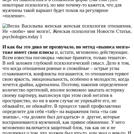
некоторые психологи), но мне почему-то кажется, что для
мужчины такой вариант будет похож на регулярное
«пиление».
И как бы это дико не прозвучало, но метод «выноса мозга»
тоже имеет свои плюсы
и, кстати, мгновенно действующие.
Всем известна поговорка «милые бранятся, только тешатся».
В ней заложен глубокий психологический смысл. Дело в том,
что когда отношения ровные и спокойные – острые углы
сглаживаются, конфликты погашаются, то отношения теряют
свою яркость, эмоциональность, особенно в молодости, когда
хочется драйва, адреналина. Поэтому, накопив определенное
количество претензий, вполне возможно закатать истерику
своему партнеру, выплеснув при этом свой негатив в
пространство, но ни в коем случае не упрекайте его, не
обзывайте, не обижайте. В процессе такой профилактики
определите для себя «табу» на выражения типа «ты сам
знаешь», «ты должен был догадаться» и другие, которые
воспринимаются мужчиной, как прямое обвинение. У него
мгновенно включается защитный блок, так как он и не
подозревал о том, что должен был что-то, или знал о чем-то. И