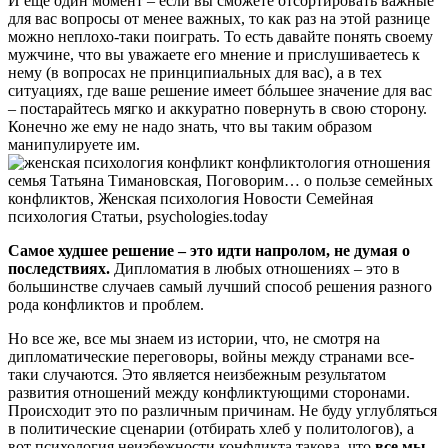
И еще один момент – если вы сможете отсортировать важные
для вас вопросы от менее важных, то как раз на этой разнице
можно неплохо-таки поиграть. То есть давайте понять своему
мужчине, что вы уважаете его мнение и прислушиваетесь к
нему (в вопросах не принципиальных для вас), а в тех
ситуациях, где ваше решение имеет бóльшее значение для вас
– постарайтесь мягко и аккуратно повернуть в свою сторону.
Конечно же ему не надо знать, что вы таким образом
манипулируете им.
Самое худшее решение – это идти напролом, не думая о
последствиях.
Дипломатия в любых отношениях – это в
большинстве случаев самый лучший способ решения разного
рода конфликтов и проблем.
Но все же, все мы знаем из истории, что, не смотря на
дипломатические переговоры, войны между странами все-
таки случаются. Это является неизбежным результатом
развития отношений между конфликтующими сторонами.
Происходит это по различным причинам. Не буду углубляться
в политические сценарии (отбирать хлеб у политологов), а
вот психология неизбежности конфликта такова, что
все мы,