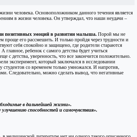
о жизни человека. Основоположником данного течения является
ниям в жизни человека. Он утверждал, что наши неудачи –
вии позитивных эмоций в развитии малыша.
Порой мы не
м проще его рассмешить. И только пройдя через трудности и
увствуют себя спокойно и защищено, где родители стараются
 А главное, ребенок с самого детства будет учиться
ще с детства, уверенность, что все закончится положительно.
вели эксперимент, который заключался в исследовании
 студентов со временем только умножался. И напротив,
ами. Следовательно, можно сделать вывод, что негативные
обходимые в дальнейшей жизни».
 улучшению способностей и самочувствия».
ть, в медицинской литературе нет ни одного такого описанного