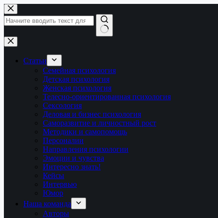
Перейти
к
сути
Ничего
не
найдено
Статьи
Семейная психология
Детская психология
Женская психология
Телесно-ориентированная психология
Сексология
Деловая и бизнес психология
Саморазвитие и личностный рост
Методики и самопомощь
Персоналии
Направления психологии
Эмоции и чувства
Интересно знать!
Кейсы
Интервью
Юмор
Наша команда
Авторы