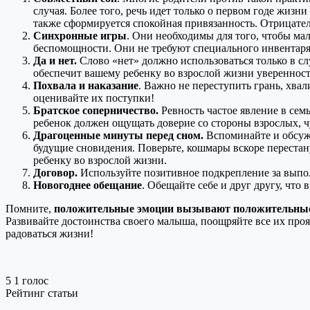
случая. Более того, речь идет только о первом годе жизни
также сформируется спокойная привязанность. Отрицатель
Синхронные игры
. Они необходимы для того, чтобы ма
беспомощности. Они не требуют специального инвентаря
Да и нет.
Слово «нет» должно использоваться только в сл
обеспечит вашему ребенку во взрослой жизни уверенность
Похвала и наказание
. Важно не переступить грань, хва
оценивайте их поступки!
Братское соперничество.
Ревность частое явление в сем
ребенок должен ощущать доверие со стороны взрослых, ч
Драгоценные минуты перед сном.
Вспоминайте и обсужд
будущие сновидения. Поверьте, кошмары вскоре переста
ребенку во взрослой жизни.
Договор.
Используйте позитивное подкрепление за выпо
Новогоднее обещание
. Обещайте себе и друг другу, что
Помните,
положительные эмоции вызывают положительные
Развивайте достоинства своего малыша, поощряйте все их проя
радоваться жизни!
5
1
голос
Рейтинг статьи