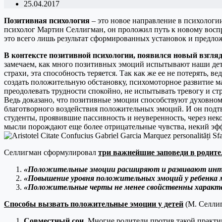
25.04.2017
Позитивная психология
– это новое направление в психологи
психолог Мартин Селлигман, он проложил путь к новому восп
это всего лишь результат сформированных установок и предл
В контексте позитивной психологии, появился новый взгля
замечаем, как много позитивных эмоций испытывают наши дети
страхи, эта способность теряется. Так как же ее не потерять, 
создать положительную обстановку, психомоторное развитие малы
преодолевать трудности спокойно, не испытывать тревогу и стр
Ведь доказано, что позитивные эмоции способствуют духовном
благотворного воздействия положительных эмоций. И он подтв
студенты, проявившие пассивность и неуверенность, через не
мысли порождают еще более отрицательные чувства, некий эф
Селлигман сформулировал
три важнейшие заповеди в родите
«Положительные эмоции расширяют и развивают интел
«Повышение уровня положительных эмоций у ребенка м
«Положительные черты не менее свойственны характе
Способы вызвать положительные эмоции у детей
(М. Селлиг
Совместный сон
. Многие родители против такой практик