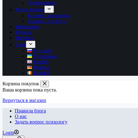
Переводчики
Задать вопрос
Задайте свой вопрос
Вопросы и ответы
Материалы
Журнал
Магазин
Язык
Русский
Українська
English
Deutsch
Română
Корзина покупок
Ваша корзина пока пуста.
Вернуться в магазин
Правила блога
О нас
Задать вопрос психологу
Login