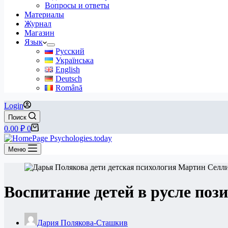
Вопросы и ответы
Материалы
Журнал
Магазин
Язык
Русский
Українська
English
Deutsch
Română
Login
Поиск
Корзина
0.00
₽
0
Меню
Воспитание детей в русле поз
Дария Полякова-Сташкив