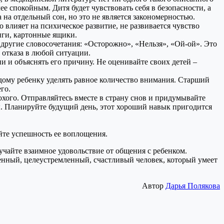
лее спокойным. Дитя будет чувствовать себя в безопасности, а
на отдельный сон, но это не является закономерностью.
влияет на психическое развитие, не развивается чувство
иги, картонные ящики.
е другие словосочетания: «Осторожно», «Нельзя», «Ой-ой». Это
 отказа в любой ситуации.
и и объяснять его причину. Не оценивайте своих детей –
ждому ребенку уделять равное количество внимания. Старший
го.
хого. Отправляйтесь вместе в страну снов и придумывайте
. Планируйте будущий день, этот хороший навык пригодится
яйте успешность ее воплощения.
лучайте взаимное удовольствие от общения с ребенком.
ренный, целеустремленный, счастливый человек, который умеет
Автор
Дарья Полякова