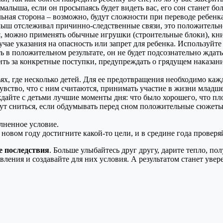
 малыша, если он просыпаясь будет видеть вас, его сон станет бо
ная сторона – возможно, будут сложности при переводе ребенка 
лыш отслеживал причинно-следственные связи, это положительно 
, можно применять обычные игрушки (строительные блоки), кн
учае указания на опасность или запрет для ребенка. Используйт
 в положительном результате, он не будет подсознательно ждать
лить за конкретные поступки, предупреждать о грядущем наказани
ьях, где несколько детей. Для ее предотвращения необходимо ка
увство, что с ним считаются, принимать участие в жизни младше
айте с детьми лучшие моменты дня: что было хорошего, что пло
нут сниться, если обдумывать перед сном положительные сюжеты
лненное условие.
 в новом году достигните какой-то цели, и в средине года провер
 последствия
. Больше улыбайтесь друг другу, дарите тепло, по
вления и создавайте для них условия. А результатом станет уве