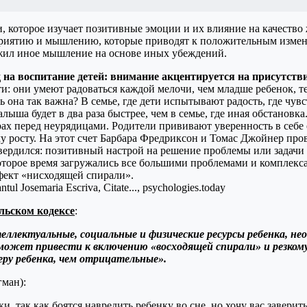
и, которое изучает позитивные эмоции и их влияние на качеств
риятию и мышлению, которые приводят к положительным измене
ожил иное мышление на основе иных убеждений.
д на воспитание детей: внимание акцентируется на присутст
: они умеют радоваться каждой мелочи, чем младше ребенок, те
ведь она так важна? В семье, где дети испытывают радость, где ч
ша будет в два раза быстрее, чем в семье, где иная обстановка.
ах перед неурядицами. Родители прививают уверенность в себе е
у росту. На этот счет Барбара Фредриксон и Томас Джойнер про
ердился: позитивный настрой на решение проблемы или задачи у
которое время загружались все большими проблемами и комплекс
фект «нисходящей спирали».
льском кодексе
:
лектуальные, социальные и физические ресурсы ребенка, не
ожет привести к включению «восходящей спирали» и резкому
ру ребенка, чем отрицательные».
ман):
и, так как боятся навредить ребенку во сне, но хочу вас завери