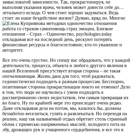
замысловатой зависимости. Так, прокрастинируя, не
выполняя указания врача, человек может довести себе до…
летального исхода. О чем стоит хорошо задуматься. Ведь
стоит ли наше бездействие жизни? Думаю, вряд ли. Многие
откладывая все на последний день, рискуют потерять
финансовые ресурсы и благосостояние, кто-то уважение и
авторитет.
Все это очень грустно. Но спешу вас обрадовать, что у каждой
деятельности, процесса, объекта и любого другого явления в
нашей Вселенной присутствует вторая сторона – не такая
опечаливающая. Жизнь дана для того, чтоб радоваться,
гедонистически подходить к разным процессам. Бесспорно,
позитивные стороны прокрастинации никто не отменял! Дело
в том, что люди не научились с умом подходить к
рассматриванию своих недостатков, тем самым превращая их
во благо. Ну по крайней мере это происходит очень редко.
Даже откладывая дела на потом, мы, казалось бы, должны
беззаботно веселиться, гулять и развлекаться. Но переходя на
реалии, наш так называемый отдых обретает столь странный
облик с примесью напряженных мыслей, холодного пота на
лбу, дрожащих рук и учащенного сердцебиения, и все это в