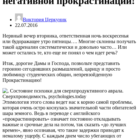
негативной прокрастинации!
Виктория Церкуник
22.07.2016
Нервный вечер вторника, ответственная ночь воскресенья
или будоражащее утро пятницы…. Многие склонны получать
такой адреналин систематически и довольно часто… Или
может остались те, кто еще не понял о чем идет речь?
Итак, дорогие Дамы и Господа, позвольте представить
героиню сегодняшних размышлений, царицу и просто
любимицу студенческих общин, непревзойденную
Прокрастинацию!
Этимология этого слова ведет нас к корню самой проблемы,
которая очень остро коснулась значительной части обитателей
шара земного. Ведь в переводе с английского
«прокрастинировать» означает постоянно откладывать
важные и срочные дела на потом, так сказать «до лучших
времен», явно осознавая, что такие задержки приводят к
немалому ущербу. С каждым днем число убегающих от