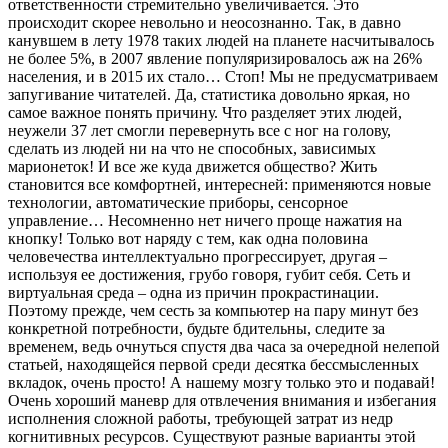
ответственности стремительно увеличивается. Это
происходит скорее невольно и неосознанно. Так, в давно
канувшем в лету 1978 таких людей на планете насчитывалось
не более 5%, в 2007 явление популяризировалось аж на 26%
населения, и в 2015 их стало… Стоп! Мы не предусматриваем
запугивание читателей. Да, статистика довольно яркая, но
самое важное понять причину. Что разделяет этих людей,
неужели 37 лет смогли перевернуть все с ног на голову,
сделать из людей ни на что не способных, зависимых
марионеток! И все же куда движется общество? Жить
становится все комфортней, интересней: применяются новые
технологии, автоматические приборы, сенсорное
управление… Несомненно нет ничего проще нажатия на
кнопку! Только вот наряду с тем, как одна половина
человечества интеллектуально прогрессирует, другая –
используя ее достижения, грубо говоря, губит себя. Сеть и
виртуальная среда – одна из причин прокрастинации.
Поэтому прежде, чем сесть за компьютер на пару минут без
конкретной потребности, будьте бдительны, следите за
временем, ведь очнуться спустя два часа за очередной нелепой
статьей, находящейся первой среди десятка бессмысленных
вкладок, очень просто! А нашему мозгу только это и подавай!
Очень хороший маневр для отвлечения внимания и избегания
исполнения сложной работы, требующей затрат из недр
когнитивных ресурсов. Существуют разные варианты этой