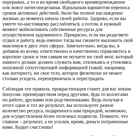
перерывах, а то и во время свободного времяпровождения
или вовсе ничегонеделанья. Идеальным вариантом переноса
сроков активных действий, было бы полное наслаждение
жизнью до момента начала своей работы. Здорово, если вы
умеете по-настоящему расслабляться, а потом, в нужный
момент мобилизовать собственные ресурсы для
осуществления задуманного. Прекрасно, если вы разделяете
отдых и работу, ведь именно тогда вы сможете выложить свой
максимум в двух этих сферах. Замечательно, когда вы, в
добавок ко всему, ответственно и качественно справляетесь в
короткие сроки и тем самым не мучаете ни свой мозг, который
намного дольше должен служить вам, отвлекаясь и утомляясь
ненужной сопутствующей информацией (такой, например,
как интернет), ни свое тело, которое физически не может
столько усидеть, перенервничать и перестрадать.
Соблюдая эти правила, прокрастинация станет для вас неким
бонусом- преимуществом перед другими, будь то коллегами
по работе, друзьями или родственниками. Ведь получая в
итоге один и тот же результат, вы используете разное
количество ресурса, подаренного нам природой, возможно,
для осуществления более полезных подвигов. Помните, что
главное – результат, а не усилия, время, деньги потраченные
вами. Будьте счастливы!